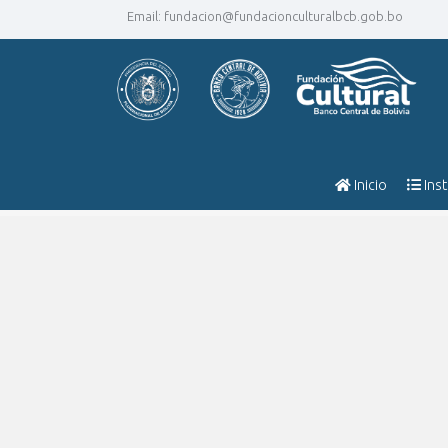
Email:
fundacion@fundacionculturalbcb.gob.bo
Inicio
Inst