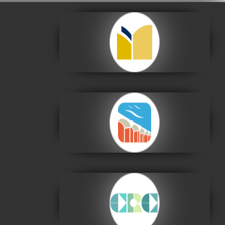
Archivo y Biblioteca
Nacionales de Bolivia
Visitar
Centro de la Cultura
Plurinacional
Visitar
Centro de la
Revolución Cultural
Visitar