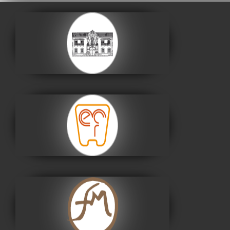
Casa de la Libertad
Visitar
Museo Nacional de
Etnografía y Folklore
Visitar
Museo Fernando
Montes
Visitar