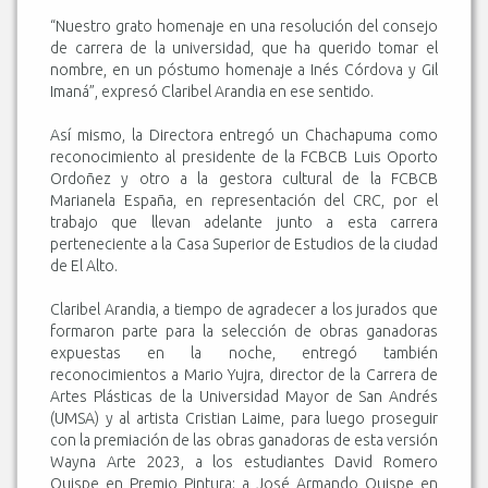
“Nuestro grato homenaje en una resolución del consejo
de carrera de la universidad, que ha querido tomar el
nombre, en un póstumo homenaje a Inés Córdova y Gil
Imaná”, expresó Claribel Arandia en ese sentido.
Así mismo, la Directora entregó un Chachapuma como
reconocimiento al presidente de la FCBCB Luis Oporto
Ordoñez y otro a la gestora cultural de la FCBCB
Marianela España, en representación del CRC, por el
trabajo que llevan adelante junto a esta carrera
perteneciente a la Casa Superior de Estudios de la ciudad
de El Alto.
Claribel Arandia, a tiempo de agradecer a los jurados que
formaron parte para la selección de obras ganadoras
expuestas en la noche, entregó también
reconocimientos a Mario Yujra, director de la Carrera de
Artes Plásticas de la Universidad Mayor de San Andrés
(UMSA) y al artista Cristian Laime, para luego proseguir
con la premiación de las obras ganadoras de esta versión
Wayna Arte 2023, a los estudiantes David Romero
Quispe en Premio Pintura; a José Armando Quispe en