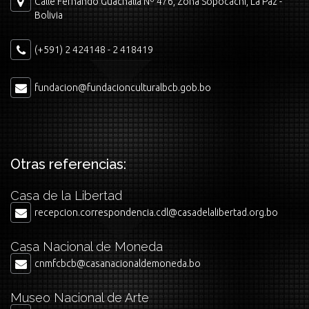
Calle Fernando Guachalla Nº 476, Zona Sopocachi, La Paz -
Bolivia
(+591) 2 424148 - 2 418419
fundacion@fundacionculturalbcb.gob.bo
Otras referencias:
Casa de la Libertad
recepcion.correspondencia.cdl@casadelalibertad.org.bo
Casa Nacional de Moneda
cnmfcbcb@casanacionaldemoneda.bo
Museo Nacional de Arte