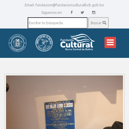
Email:
fundacion@fundacionculturalbcb.gob.bo
Siguenos en:
Buscar