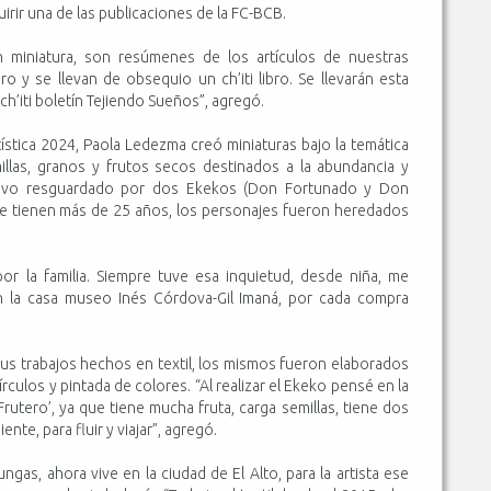
uirir una de las publicaciones de la FC-BCB.
n miniatura, son resúmenes de los artículos de nuestras
o y se llevan de obsequio un ch’iti libro. Se llevarán esta
ch’iti boletín Tejiendo Sueños”, agregó.
rtística 2024, Paola Ledezma creó miniaturas bajo la temática
illas, granos y frutos secos destinados a la abundancia y
estuvo resguardado por dos Ekekos (Don Fortunado y Don
e tienen más de 25 años, los personajes fueron heredados
 la familia. Siempre tuve esa inquietud, desde niña, me
en la casa museo Inés Córdova-Gil Imaná, por cada compra
a sus trabajos hechos en textil, los mismos fueron elaborados
rculos y pintada de colores. “Al realizar el Ekeko pensé en la
rutero’, ya que tiene mucha fruta, carga semillas, tiene dos
nte, para fluir y viajar”, agregó.
gas, ahora vive en la ciudad de El Alto, para la artista ese