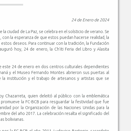
24 de Enero de 2024
e la ciudad de La Paz, se celebra en el solsticio de verano. Se
a, con la esperanza de que estos puedan hacerse realidad, la
e a estos deseos. Para continuar con la tradición, la Fundación
auguró hoy, 24 de enero, la Ch’iti Feria del Libro y Alasita
 de este 24 de enero en dos centros culturales dependientes
Imaná y el Museo Fernando Montes abrieron sus puertas al
 la institución y el trabajo de artesanos y artistas que se
roy Chazarreta, quien deleitó al público con la emblemática
ue promueve la FC-BCB para resguardar la festividad que fue
nidad por la Organización de las Naciones Unidas para la
iembre del año 2017. La celebración resalta el significado del
ias bolivianas.
do por la FC-BCB el año 2011, Ludovico Bertonio, sacerdote