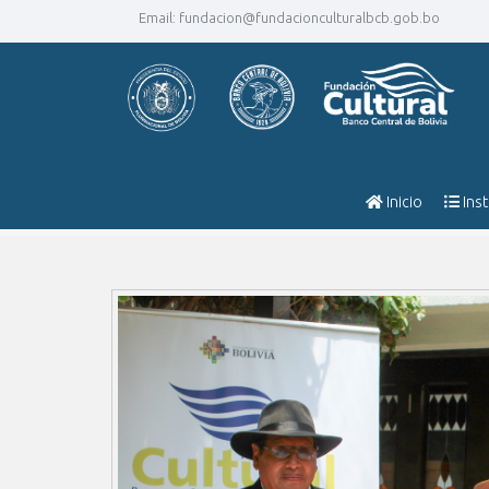
Email:
fundacion@fundacionculturalbcb.gob.bo
Inicio
Inst