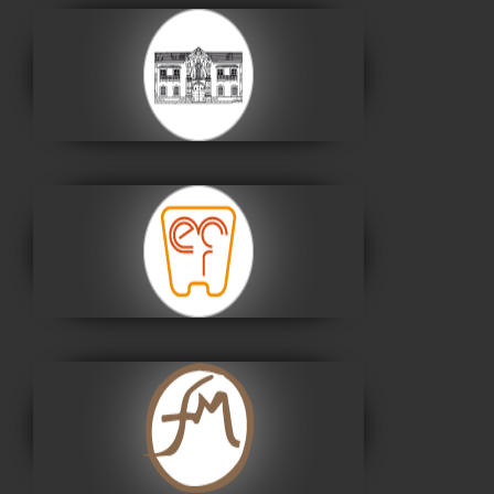
Casa de la Libertad
Visitar
Museo Nacional de
Etnografía y Folklore
Visitar
Museo Fernando
Montes
Visitar