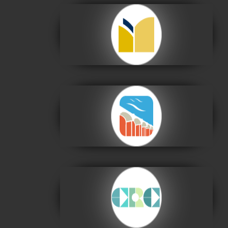
Archivo y Biblioteca
Nacionales de Bolivia
Visitar
Centro de la Cultura
Plurinacional
Visitar
Centro de la
Revolución Cultural
Visitar