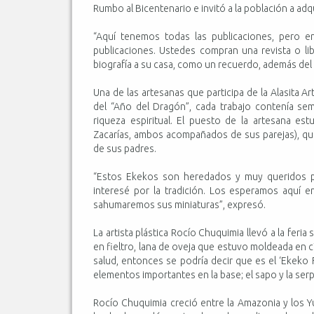
Rumbo al Bicentenario e invitó a la población a adq
“Aquí tenemos todas las publicaciones, pero e
publicaciones. Ustedes compran una revista o libr
biografía a su casa, como un recuerdo, además del 
Una de las artesanas que participa de la Alasita A
del “Año del Dragón”, cada trabajo contenía sem
riqueza espiritual. El puesto de la artesana 
Zacarías, ambos acompañados de sus parejas), qu
de sus padres.
“Estos Ekekos son heredados y muy queridos por
interesé por la tradición. Los esperamos aquí 
sahumaremos sus miniaturas”, expresó.
La artista plástica Rocío Chuquimia llevó a la feri
en fieltro, lana de oveja que estuvo moldeada en cí
salud, entonces se podría decir que es el ‘Ekeko F
elementos importantes en la base; el sapo y la serpie
Rocío Chuquimia creció entre la Amazonia y los Yun