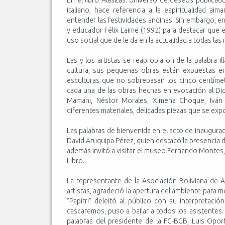
italiano, hace referencia a la espiritualidad ai
entender las festividades andinas. Sin embargo, en
y educador Félix Laime (1992) para destacar que 
uso social que de le da en la actualidad a todas las mi
Las y los artistas se reapropiaron de la palabra i
cultura, sus pequeñas obras están expuestas en
esculturas que no sobrepasan los cinco centíme
cada una de las obras hechas en evocación al Di
Mamani, Néstor Morales, Ximena Choque, Iván 
diferentes materiales, delicadas piezas que se exp
Las palabras de bienvenida en el acto de inaugurac
David Aruquipa Pérez, quien destacó la presencia de
además invitó a visitar el museo Fernando Montes, l
Libro.
La representante de la Asociación Boliviana de A
artistas, agradeció la apertura del ambiente para mos
“Papirri” deleitó al público con su interpretació
cascaremos, puso a bailar a todos los asistentes. 
palabras del presidente de la FC-BCB, Luis Oport