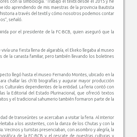
res con la simbología. “Trabajo el textil desde el 2015 y he
he ido aprendiendo de mis maestras de la provincia Bautista
historia a través del textil y cómo nosotros podemos contar
jos”, señaló.
irida por el presidente de la FC-BCB, quien aseguró que la
ivía una fiesta llena de algarabía, el Ekeko llegaba al museo
e la canasta familiar, pero también llevando los boletines
aspecto llegó hasta el museo Fernando Montes, ubicado en la
ra challar las ch’iti biografías y augurar mayor producción
os Culturales dependientes de la entidad. La feria contó con
las la Editorial del Estado Plurinacional, que ofreció textos
quitos y el tradicional sahumerio también formaron parte de la
dad de transeúntes se acercaban a visitar la feria. Al interior
eleitaba a los asistentes, con la danza de los Chutas y con la
a. Vecinos y turistas presenciaban, con asombro y alegría, la
iográfica de la FC-BCB y el rescate de nuestras culturas y