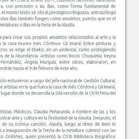
mara, con precisión a las illas, como forma fundamental de
 el mismo texto se cita al prestigioso lingüista, antropólogo
estas illas también fungen como amuletos, puesto que es el
niaturas o illas en la Feria de la Alasita.
lla para crear sus propios amuletos relacionados al arte y la
 la casa museo Inés Córdova- Gil Imaná. Entre pinturas y
tros se erige el Ekeko, en un pedestal, como protegiendo
os de la Abundancia. Artistas como Rocío Chuquimia, Reyna
Fernández, Ángela Murguía, entre otros, elaboraron, en
ondrán hasta el 9 de febrero de este año.
ión estuvieron a cargo del jefe nacional de Gestión Cultural,
 artistas en la que fuera la casa de Inés Córdova y Gil Imaná,
ugar donde se desarrolla la 2da versión de la Ch’iti Feria del
rtistas Plásticos, Claudia Peñaranda, a nombre de las y los
trar arte y cultura en la festividad de la Alasita. Después, el
n de su icónica canción, Alasita, luego al ritmo de Bien le
La inauguración de la fiesta de la miniatura culminó con las
o Ordóñez, quien presentó la Ch’iti Biblioteca Biográfica: