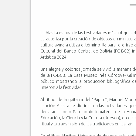
La Alasita es una de las festividades más antiguas d
caracteriza por la creación de objetos en miniatur
cultura aymara utiliza el término illa para referirs
Cultural del Banco Central de Bolivia (FC-BCB) in
Artística 2024.
Una alegre y colorida jornada se vivió la mañana
de la FC-BCB. La Casa Museo Inés Córdova- Gil 
público mostrando la producción bibliográfica de
unieron a la festividad.
Al ritmo de la guitarra del “Papirri”, Manuel Mon
canción Alasita se dio inicio a las actividades q
declarada como Patrimonio Inmaterial de la Huma
Educación, la Ciencia y la Cultura (Unesco), en dic
ritual y la transmisión de las tradiciones en las famil
En el libro Alasitas. Universo de deseos publica