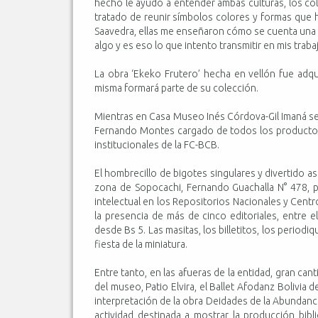
hecho le ayudó a entender ambas culturas, los colo
tratado de reunir símbolos colores y formas que 
Saavedra, ellas me enseñaron cómo se cuenta una 
algo y es eso lo que intento transmitir en mis traba
La obra ‘Ekeko Frutero’ hecha en vellón fue adqu
misma formará parte de su colección.
Mientras en Casa Museo Inés Córdova-Gil Imaná se v
Fernando Montes cargado de todos los productos d
institucionales de la FC-BCB.
El hombrecillo de bigotes singulares y divertido 
zona de Sopocachi, Fernando Guachalla N° 478, pa
intelectual en los Repositorios Nacionales y Centr
la presencia de más de cinco editoriales, entre el
desde Bs 5. Las masitas, los billetitos, los periodi
fiesta de la miniatura.
Entre tanto, en las afueras de la entidad, gran canti
del museo, Patio Elvira, el Ballet Afodanz Bolivia d
interpretación de la obra Deidades de la Abundanci
actividad destinada a mostrar la producción bibl