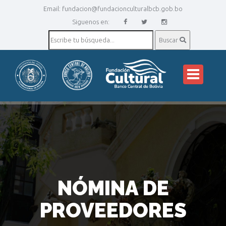
Email:
fundacion@fundacionculturalbcb.gob.bo
Siguenos en:
Buscar
NÓMINA DE
PROVEEDORES