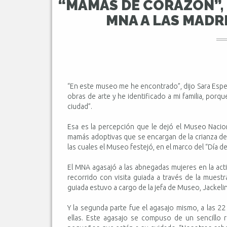
“MAMÁS DE CORAZÓN”,
MNA A LAS MADR
“En este museo me he encontrado”, dijo Sara Espe
obras de arte y he identificado a mi familia, porq
ciudad”.
Esa es la percepción que le dejó el Museo Nacio
mamás adoptivas que se encargan de la crianza d
las cuales el Museo festejó, en el marco del “Día de
El MNA agasajó a las abnegadas mujeres en la act
recorrido con visita guiada a través de la muestra
guiada estuvo a cargo de la jefa de Museo, Jackeli
Y la segunda parte fue el agasajo mismo, a las 2
ellas. Este agasajo se compuso de un sencillo re