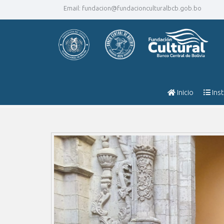
Email:
fundacion@fundacionculturalbcb.gob.bo
Inicio
Inst