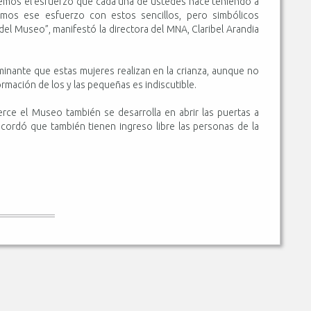
emos el esfuerzo que cada una de ustedes hace teniendo a
emos ese esfuerzo con estos sencillos, pero simbólicos
del Museo”, manifestó la directora del MNA, Claribel Arandia
minante que estas mujeres realizan en la crianza, aunque no
rmación de los y las pequeñas es indiscutible.
erce el Museo también se desarrolla en abrir las puertas a
cordó que también tienen ingreso libre las personas de la