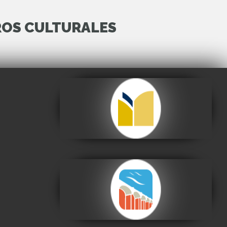
ROS CULTURALES
Archivo y Biblioteca
Nacionales de Bolivia
Visitar
Centro de la Cultura
Plurinacional
Visitar