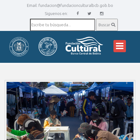
Email:
fundacion@fundacionculturalbcb.gob.bo
Siguenos en:
Buscar