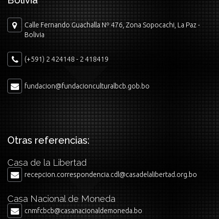
Bolivia
Calle Fernando Guachalla Nº 476, Zona Sopocachi, La Paz -
Bolivia
(+591) 2 424148 - 2 418419
fundacion@fundacionculturalbcb.gob.bo
Otras referencias:
Casa de la Libertad
recepcion.correspondencia.cdl@casadelalibertad.org.bo
Casa Nacional de Moneda
cnmfcbcb@casanacionaldemoneda.bo