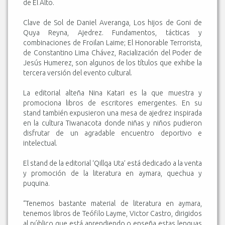
de El Alto.
Clave de Sol de Daniel Averanga, Los hijos de Goni de
Quya Reyna, Ajedrez. Fundamentos, tácticas y
combinaciones de Froilan Laime; El Honorable Terrorista,
de Constantino Lima Chávez, Racialización del Poder de
Jesús Humerez, son algunos de los títulos que exhibe la
tercera versión del evento cultural.
La editorial alteña Nina Katari es la que muestra y
promociona libros de escritores emergentes. En su
stand también expusieron una mesa de ajedrez inspirada
en la cultura Tiwanacota donde niñas y niños pudieron
disfrutar de un agradable encuentro deportivo e
intelectual.
El stand de la editorial ‘Qillqa Uta’ está dedicado a la venta
y promoción de la literatura en aymara, quechua y
puquina.
“Tenemos bastante material de literatura en aymara,
tenemos libros de Teófilo Layme, Victor Castro, dirigidos
al público que está aprendiendo o enseña estas lenguas