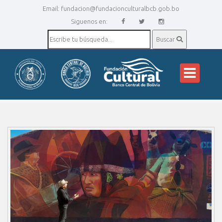
Email:
fundacion@fundacionculturalbcb.gob.bo
Siguenos en:
Buscar