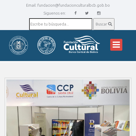
Email:
fundacion@fundacionculturalbcb.gob.bo
Siguenos en:
Buscar