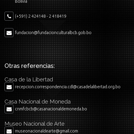
Bolivia
(+591) 2 424148 - 2 418419
fundacion@fundacionculturalbcb.gob.bo
Otras referencias:
Casa de la Libertad
recepcion.correspondencia.cdl@casadelalibertad.org.bo
Casa Nacional de Moneda
cnmfcbcb@casanacionaldemoneda.bo
Museo Nacional de Arte
museonacionaldearte@gmail.com