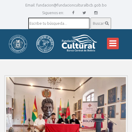
Email:
fundacion@fundacionculturalbcb.gob.bo
Siguenos en:
Buscar