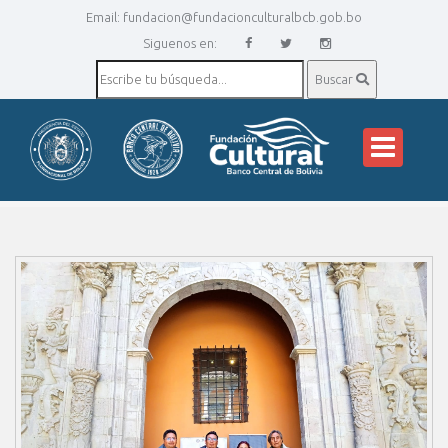
Email:
fundacion@fundacionculturalbcb.gob.bo
Siguenos en:
Buscar