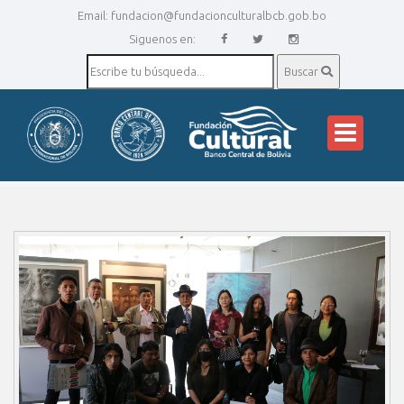
Email:
fundacion@fundacionculturalbcb.gob.bo
Siguenos en:
Buscar