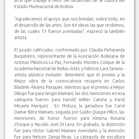
BCB que trabaja a favor del desarrollo de la cultura del
Estado Plurinacional de Bolivia.
“Agradecemos el apoyo que nos brindan, sobre todo, en
el desarrollo de las artes. Son 64 obras las que recibimos,
de las cuales 13 fueron premiadas”, expresó la también
artista.
El jurado calificador, conformado por Claudia Peñaranda
Baspineiro, representante de la Asociación Boliviana de
Artistas Plásticos-La Paz, Fernando Montes Colque de la
Academia Nacional de Bellas Artes y Fabricio Lara Saravia -
artista plástico invitado- determinó que el premio a la
Mejor obra de la convocatoria recayera en Carlos
Bladimir Álvarez Pasquier, mientras que el premio a Mejor
Dibujo fue para Sergio Mamani; las dos menciones en esa
categoría fueron para Harold Wilter Calcina y Karol
Micaela Marquez . En Pintura, la ganadora fue Carol
Damar Bitre Mamani, seguida por Guido Quispe Pillco, las
menciones de honor fueron para Ximena Roxana
Choque y Nicolás Joel Di Leva. En grabado, la distinción
fue para Víctor Gabriel Mamani Avendaño y la mención
fue para Nelson Zanga Rivas. La categoría de escultura