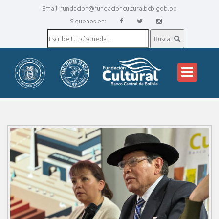
Email:
fundacion@fundacionculturalbcb.gob.bo
Siguenos en:
Buscar