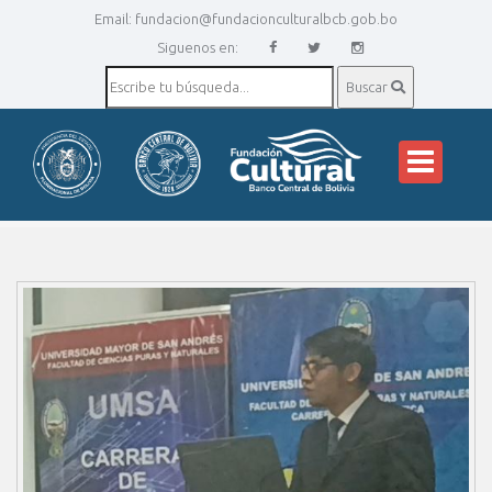
Email:
fundacion@fundacionculturalbcb.gob.bo
Siguenos en:
Buscar