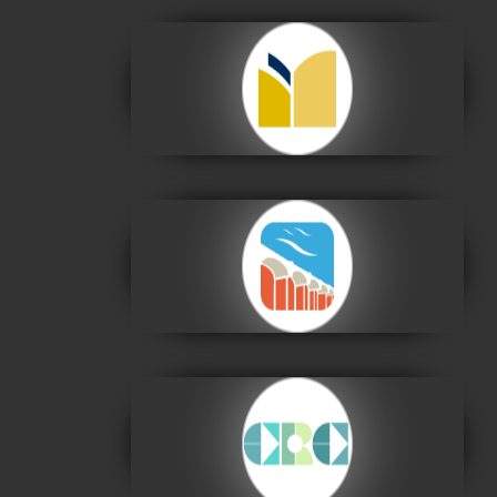
Archivo y Biblioteca
Nacionales de Bolivia
Visitar
Centro de la Cultura
Plurinacional
Visitar
Centro de la
Revolución Cultural
Visitar