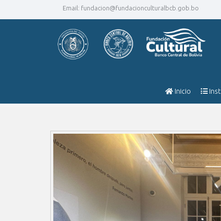
Email:
fundacion@fundacionculturalbcb.gob.bo
Inicio
Inst