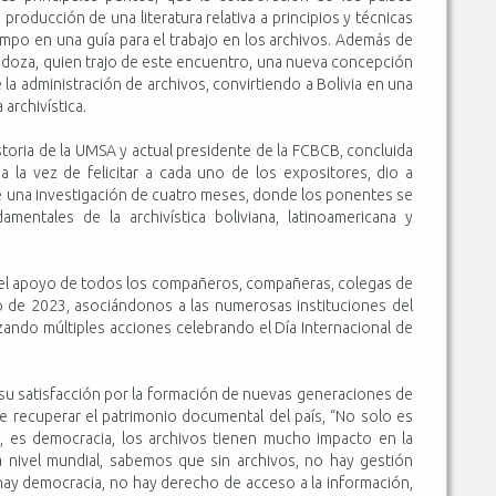
producción de una literatura relativa a principios y técnicas
iempo en una guía para el trabajo en los archivos. Además de
Mendoza, quien trajo de este encuentro, una nueva concepción
de la administración de archivos, convirtiendo a Bolivia en una
 archivística.
toria de la UMSA y actual presidente de la FCBCB, concluida
 a la vez de felicitar a cada uno de los expositores, dio a
e una investigación de cuatro meses, donde los ponentes se
entales de la archivística boliviana, latinoamericana y
n el apoyo de todos los compañeros, compañeras, colegas de
o de 2023, asociándonos a las numerosas instituciones del
zando múltiples acciones celebrando el Día Internacional de
su satisfacción por la formación de nuevas generaciones de
 de recuperar el patrimonio documental del país, “No solo es
ia, es democracia, los archivos tienen mucho impacto en la
s a nivel mundial, sabemos que sin archivos, no hay gestión
o hay democracia, no hay derecho de acceso a la información,