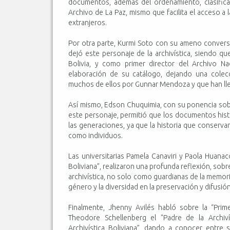
documentos, además del ordenamiento, clasifica
Archivo de La Paz, mismo que facilita el acceso a
extranjeros.
Por otra parte, Kurmi Soto con su ameno conversa
dejó este personaje de la archivística, siendo q
Bolivia, y como primer director del Archivo Na
elaboración de su catálogo, dejando una cole
muchos de ellos por Gunnar Mendoza y que han ll
Así mismo, Edson Chuquimia, con su ponencia sobr
este personaje, permitió que los documentos hist
las generaciones, ya que la historia que conserva
como individuos.
Las universitarias Pamela Canaviri y Paola Huanaco
Boliviana”, realizaron una profunda reflexión, sob
archivística, no solo como guardianas de la memor
género y la diversidad en la preservación y difusión
Finalmente, Jhenny Avilés habló sobre la “Pri
Theodore Schellenberg el "Padre de la Archiv
Archivística Boliviana”, dando a conocer entre 