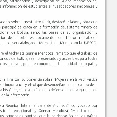
ción, catalogación y descripción de la documentación del
 la información de estudiantes e investigadores nacionales y
torio sobre Ernest Otto Rück, destacó la labor y obra que
ue participó de cerca en la formación del sistema minero de
cional de Bolivia, sentó las bases de su organización y
cción de importantes documentos que fueron rescatados
egado a ser catalogados Memoria del Mundo por la UNESCO.
e el Archivista Gunnar Mendoza, remarcó que el trabajo de
óricos de Bolivia, sean preservados y accesibles para todas
n los archivos, permite comprender la identidad como país y
, al finalizar su ponencia sobre “Mujeres en la Archivística
re la importancia y el rol que desempeñaron en el campo de la
ia histórica, sino también como defensoras de la igualdad de
 de la información.
mera Reunión Interamericana de Archivos”, convocado por
ística Internacional" y Gunnar Mendoza, "Maestro de la
sus principales puntos, que la colaboración de los países