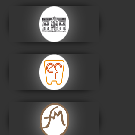
Casa de la Libertad
Visitar
Museo Nacional de
Etnografía y Folklore
Visitar
Museo Fernando
Montes
Visitar