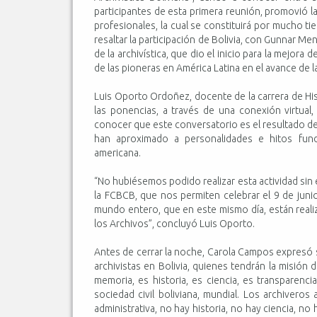
participantes de esta primera reunión, promovió la 
profesionales, la cual se constituirá por mucho t
resaltar la participación de Bolivia, con Gunnar 
de la archivística, que dio el inicio para la mejora 
de las pioneras en América Latina en el avance de la
Luis Oporto Ordoñez, docente de la carrera de His
las ponencias, a través de una conexión virtual,
conocer que este conversatorio es el resultado d
han aproximado a personalidades e hitos fundam
americana.
“No hubiésemos podido realizar esta actividad si
la FCBCB, que nos permiten celebrar el 9 de juni
mundo entero, que en este mismo día, están reali
los Archivos”, concluyó Luis Oporto.
Antes de cerrar la noche, Carola Campos expresó 
archivistas en Bolivia, quienes tendrán la misión
memoria, es historia, es ciencia, es transparenc
sociedad civil boliviana, mundial. Los archivero
administrativa, no hay historia, no hay ciencia, n