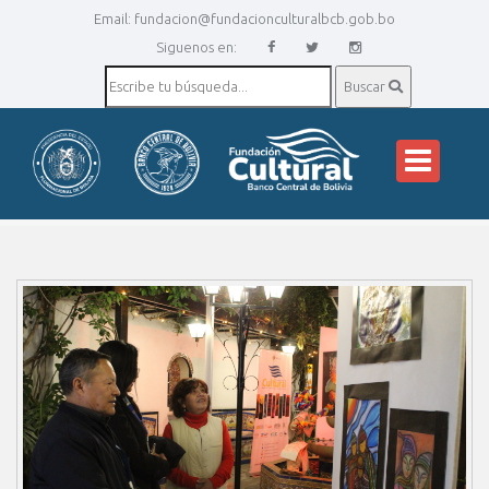
Email:
fundacion@fundacionculturalbcb.gob.bo
Siguenos en:
Buscar