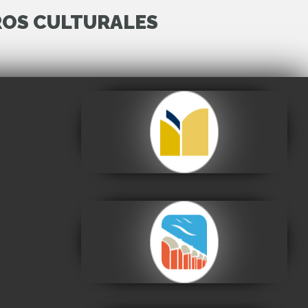
ROS CULTURALES
Archivo y Biblioteca
Nacionales de Bolivia
Visitar
Centro de la Cultura
Plurinacional
Visitar