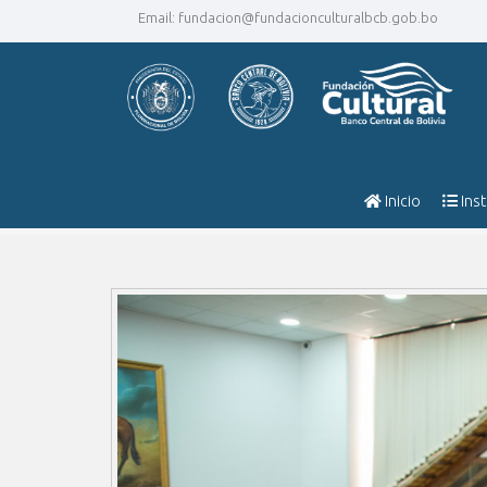
Email:
fundacion@fundacionculturalbcb.gob.bo
Inicio
Inst