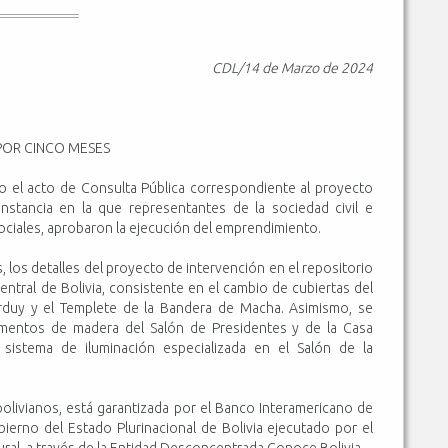
CDL/14 de Marzo de 2024
POR CINCO MESES
o el acto de Consulta Pública correspondiente al proyecto
instancia en la que representantes de la sociedad civil e
sociales, aprobaron la ejecución del emprendimiento.
s, los detalles del proyecto de intervención en el repositorio
ntral de Bolivia, consistente en el cambio de cubiertas del
urduy y el Templete de la Bandera de Macha. Asimismo, se
lementos de madera del Salón de Presidentes y de la Casa
 sistema de iluminación especializada en el Salón de la
 bolivianos, está garantizada por el Banco Interamericano de
bierno del Estado Plurinacional de Bolivia ejecutado por el
ral, a través de la Entidad Desconcentrada Conoce Bolivia.