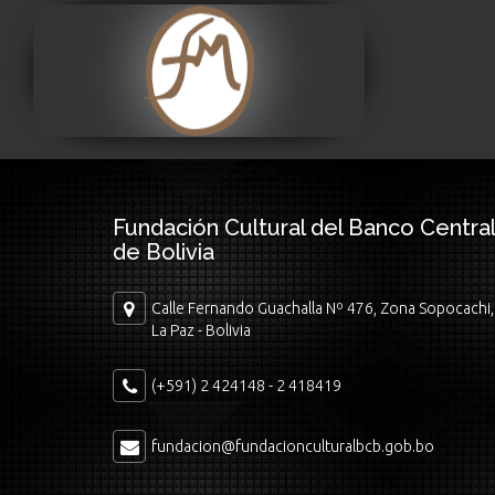
Museo Fernando
Montes
Visitar
Fundación Cultural del Banco Central
de Bolivia
Calle Fernando Guachalla Nº 476, Zona Sopocachi,
La Paz - Bolivia
(+591) 2 424148 - 2 418419
fundacion@fundacionculturalbcb.gob.bo