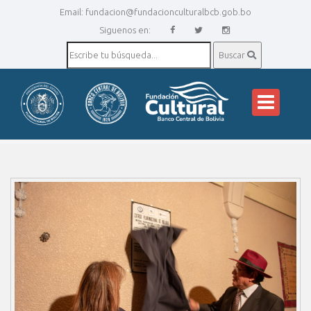
Email:
fundacion@fundacionculturalbcb.gob.bo
Siguenos en:
Buscar