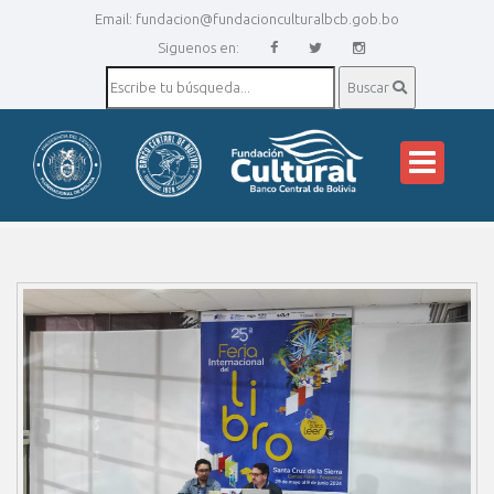
Email:
fundacion@fundacionculturalbcb.gob.bo
Siguenos en:
Buscar