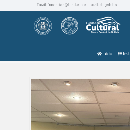
Email:
fundacion@fundacionculturalbcb.gob.bo
Inicio
Inst