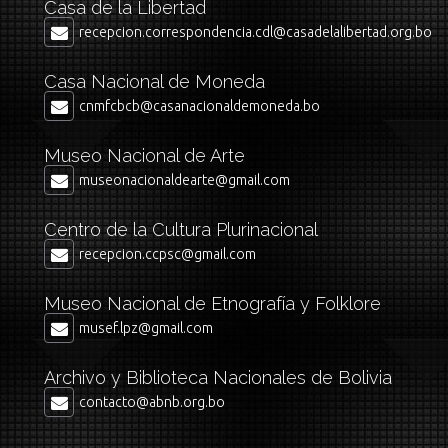
Casa de la Libertad
recepcion.correspondencia.cdl@casadelalibertad.org.bo
Casa Nacional de Moneda
cnmfcbcb@casanacionaldemoneda.bo
Museo Nacional de Arte
museonacionaldearte@gmail.com
Centro de la Cultura Plurinacional
recepcion.ccpsc@gmail.com
Museo Nacional de Etnografía y Folklore
musef.lpz@gmail.com
Archivo y Biblioteca Nacionales de Bolivia
contacto@abnb.org.bo