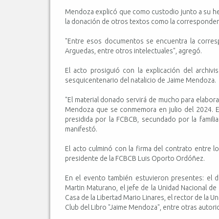
Mendoza explicó que como custodio junto a su her
la donación de otros textos como la corresponden
"Entre esos documentos se encuentra la corresp
Arguedas, entre otros intelectuales", agregó.
El acto prosiguió con la explicación del archiv
sesquicentenario del natalicio de Jaime Mendoza.
"El material donado servirá de mucho para elabor
Mendoza que se conmemora en julio del 2024. E
presidida por la FCBCB, secundado por la famili
manifestó.
El acto culminó con la firma del contrato entre 
presidente de la FCBCB Luis Oporto Ordóñez.
En el evento también estuvieron presentes: el d
Martin Maturano, el jefe de la Unidad Nacional de
Casa de la Libertad Mario Linares, el rector de la U
Club del Libro "Jaime Mendoza", entre otras autori