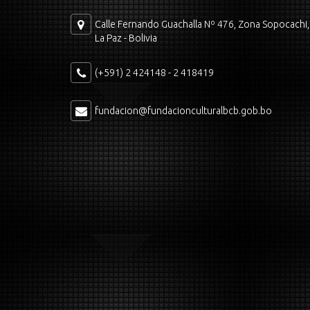
Calle Fernando Guachalla Nº 476, Zona Sopocachi,
La Paz - Bolivia
(+591) 2 424148 - 2 418419
fundacion@fundacionculturalbcb.gob.bo