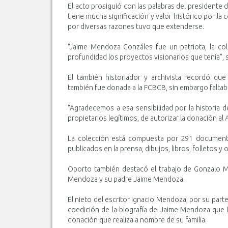
El acto prosiguió con las palabras del president
tiene mucha significación y valor histórico por la
por diversas razones tuvo que extenderse.
"Jaime Mendoza Gonzáles fue un patriota, la col
profundidad los proyectos visionarios que tenía", 
El también historiador y archivista recordó qu
también fue donada a la FCBCB, sin embargo faltab
"Agradecemos a esa sensibilidad por la historia 
propietarios legítimos, de autorizar la donación al
La colección está compuesta por 291 documentos,
publicados en la prensa, dibujos, libros, folletos y 
Oporto también destacó el trabajo de Gonzalo Mo
Mendoza y su padre Jaime Mendoza.
El nieto del escritor Ignacio Mendoza, por su parte
coedición de la biografía de Jaime Mendoza que 
donación que realiza a nombre de su familia.