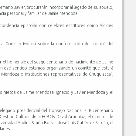
mano Javier, procurarán incorporar al legado de su abuelo,
cia personal y familiar de Jaime Mendoza.
ondencia epistolar con célebres escritores como Alcides
ista Gonzalo Molina sobre la conformación del comité del
ar el homenaje del sesquicentenario de nacimiento de Jaime
n ese sentido estamos organizando un comité que estará
a Mendoza e instituciones representativas de Chuquisaca",
los nietos de Jaime Mendoza, Ignacio y Javier Mendoza y el
elegado presidencial del Consejo Nacional al Bicentenario
 Gestión Cultural de la FCBCB David Aruquipa, el director de
niversidad Andina Simón Bolívar José Luis Gutiérrez Sardán, el
dades.