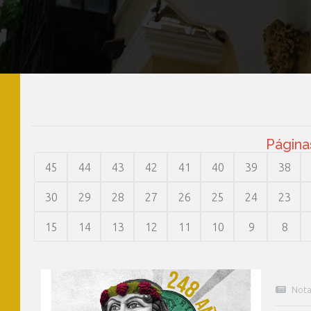
Página
45
44
43
42
41
40
39
38
30
29
28
27
26
25
24
23
15
14
13
12
11
10
9
8
Nota