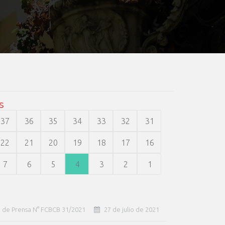
s
37
36
35
34
33
32
31
22
21
20
19
18
17
16
7
6
5
4
3
2
1
 de Prensa N° FCBCB 31/2021
27 de julio de 2021