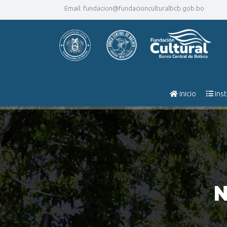
Email:
fundacion@fundacionculturalbcb.gob.bo
Inicio
Inst
N