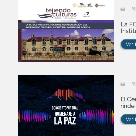
La FC
Insti
Ver
El Ce
rinde
Ver