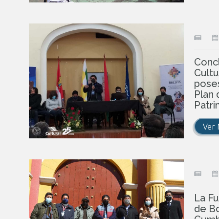
Concl
Cultu
poses
Plan 
Patri
Ver
La Fu
de Bo