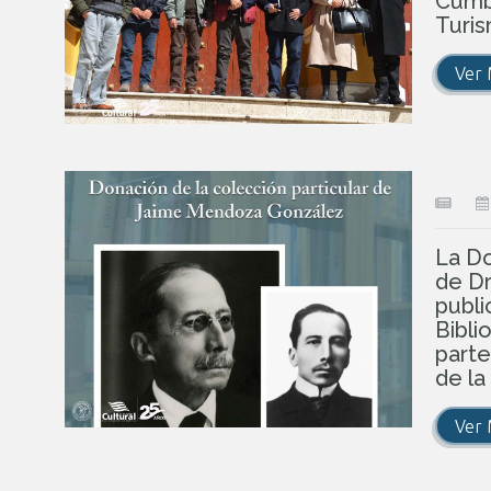
Cumbr
Turi
Ver
La Do
de Dr
publi
Bibli
parte
de la
Ver