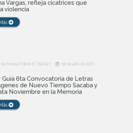
a Vargas, refleja cicatrices que
la violencia
 Más
 de Prensa FCBCB N° 29/2021
08 de julio de 2021
r Guía 6ta Convocatoria de Letras
ágenes de Nuevo Tiempo Sacaba y
ata Noviembre en la Memoria
 Más