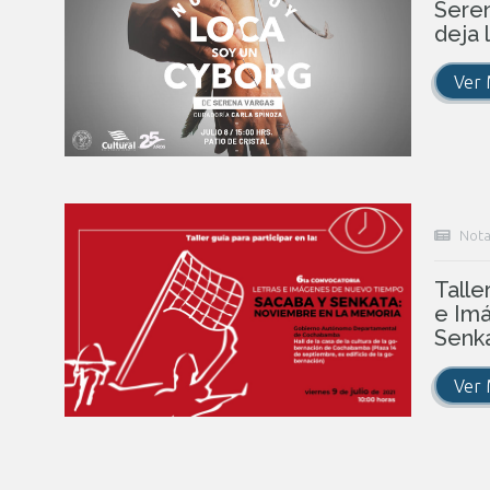
Seren
deja 
Ver
Nota
Talle
e Im
Senk
Ver