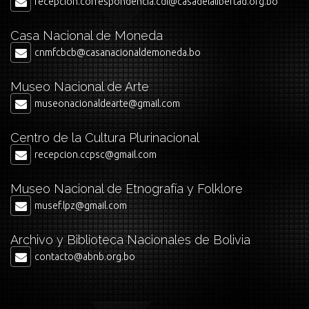
recepcion.correspondencia.cdl@casadelalibertad.org.bo
Casa Nacional de Moneda
cnmfcbcb@casanacionaldemoneda.bo
Museo Nacional de Arte
museonacionaldearte@gmail.com
Centro de la Cultura Plurinacional
recepcion.ccpsc@gmail.com
Museo Nacional de Etnografía y Folklore
musef.lpz@gmail.com
Archivo y Biblioteca Nacionales de Bolivia
contacto@abnb.org.bo