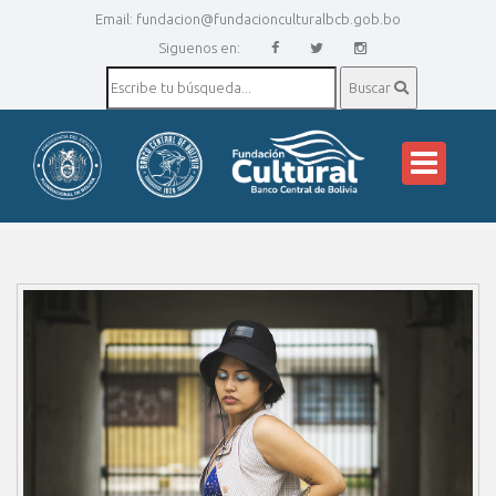
Email:
fundacion@fundacionculturalbcb.gob.bo
Siguenos en:
Buscar