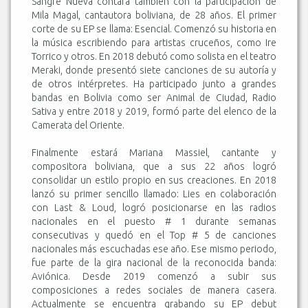
Sangre Nueva contará también con la participación de
Mila Magal, cantautora boliviana, de 28 años. El primer
corte de su EP se llama: Esencial. Comenzó su historia en
la música escribiendo para artistas cruceños, como Ire
Torrico y otros. En 2018 debutó como solista en el teatro
Meraki, donde presentó siete canciones de su autoría y
de otros intérpretes. Ha participado junto a grandes
bandas en Bolivia como ser Animal de Ciudad, Radio
Sativa y entre 2018 y 2019, formó parte del elenco de la
Camerata del Oriente.
Finalmente estará Mariana Massiel, cantante y
compositora boliviana, que a sus 22 años logró
consolidar un estilo propio en sus creaciones. En 2018
lanzó su primer sencillo llamado: Lies en colaboración
con Last & Loud, logró posicionarse en las radios
nacionales en el puesto # 1 durante semanas
consecutivas y quedó en el Top # 5 de canciones
nacionales más escuchadas ese año. Ese mismo periodo,
fue parte de la gira nacional de la reconocida banda:
Aviónica. Desde 2019 comenzó a subir sus
composiciones a redes sociales de manera casera.
Actualmente se encuentra grabando su EP debut