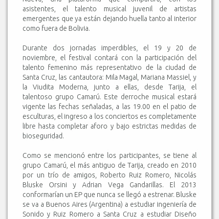
asistentes, el talento musical juvenil de artistas
emergentes que ya están dejando huella tanto al interior
como fuera de Bolivia.
Durante dos jornadas imperdibles, el 19 y 20 de
noviembre, el festival contará con la participación del
talento femenino más representativo de la ciudad de
Santa Cruz, las cantautora: Mila Magal, Mariana Massiel, y
la Viudita Moderna, junto a ellas, desde Tarija, el
talentoso grupo Camarú. Este derroche musical estará
vigente las fechas señaladas, a las 19.00 en el patio de
esculturas, el ingreso a los conciertos es completamente
libre hasta completar aforo y bajo estrictas medidas de
bioseguridad.
Como se mencionó entre los participantes, se tiene al
grupo Camarú, el más antiguo de Tarija, creado en 2010
por un trío de amigos, Roberto Ruiz Romero, Nicolás
Bluske Orsini y Adrian Vega Gandarillas. El 2013
conformarían un EP que nunca se llegó a estrenar. Bluske
se va a Buenos Aires (Argentina) a estudiar ingeniería de
Sonido y Ruiz Romero a Santa Cruz a estudiar Diseño