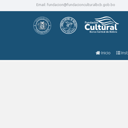
Email:
fundacion@fundacionculturalbcb.gob.bo
Inicio
Inst