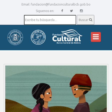
Email:
fundacion@fundacionculturalbcb.gob.bo
Siguenos en:
Buscar