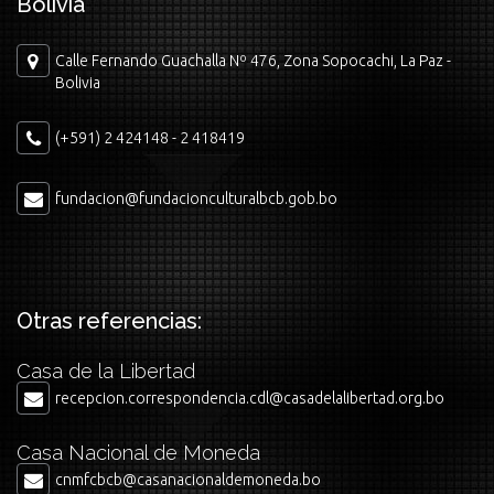
Bolivia
Calle Fernando Guachalla Nº 476, Zona Sopocachi, La Paz -
Bolivia
(+591) 2 424148 - 2 418419
fundacion@fundacionculturalbcb.gob.bo
Otras referencias:
Casa de la Libertad
recepcion.correspondencia.cdl@casadelalibertad.org.bo
Casa Nacional de Moneda
cnmfcbcb@casanacionaldemoneda.bo