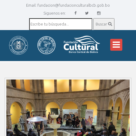
Email:
fundacion@fundacionculturalbcb.gob.bo
Siguenos en:
Buscar