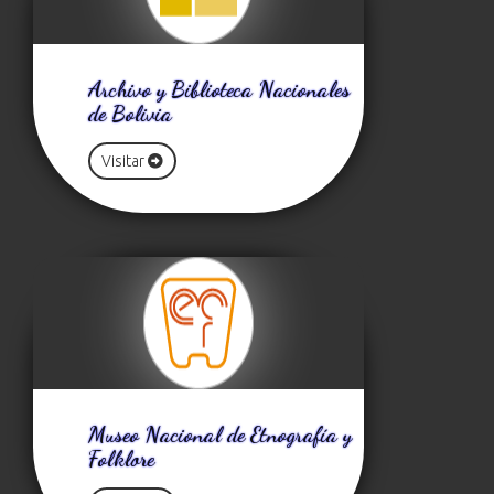
Archivo y Biblioteca Nacionales
de Bolivia
Visitar
Museo Nacional de Etnografía y
Folklore