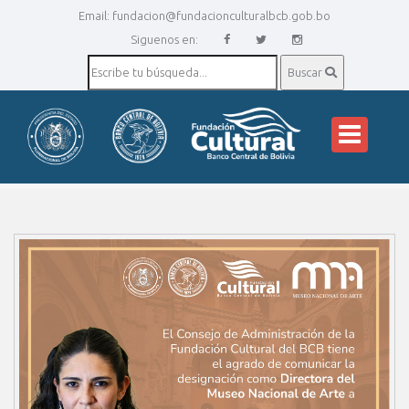
Email:
fundacion@fundacionculturalbcb.gob.bo
Siguenos en:
Buscar