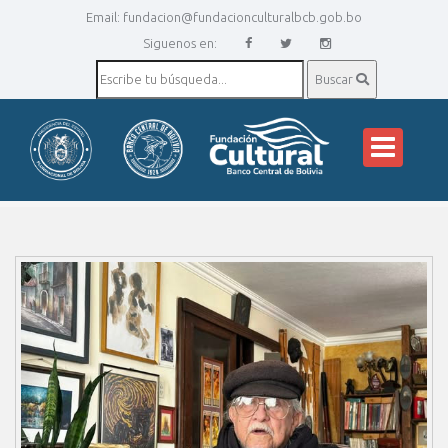
Email:
fundacion@fundacionculturalbcb.gob.bo
Siguenos en:
Buscar