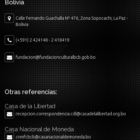
Bolivia
Calle Fernando Guachalla Nº 476, Zona Sopocachi, La Paz -
Bolivia
(+591) 2 424148 - 2 418419
fundacion@fundacionculturalbcb.gob.bo
Otras referencias:
Casa de la Libertad
recepcion.correspondencia.cdl@casadelalibertad.org.bo
Casa Nacional de Moneda
cnmfcbcb@casanacionaldemoneda.bo