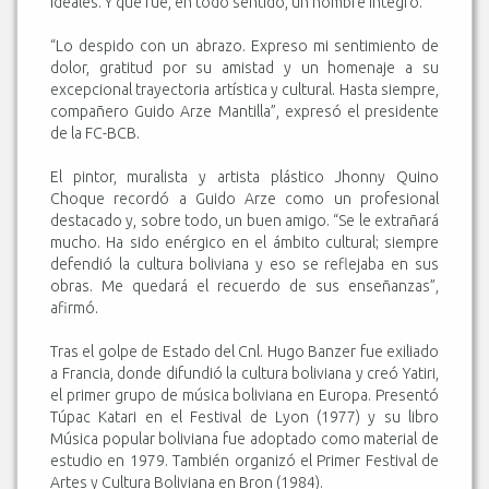
ideales. Y que fue, en todo sentido, un hombre íntegro.
“Lo despido con un abrazo. Expreso mi sentimiento de
dolor, gratitud por su amistad y un homenaje a su
excepcional trayectoria artística y cultural. Hasta siempre,
compañero Guido Arze Mantilla”, expresó el presidente
de la FC-BCB.
El pintor, muralista y artista plástico Jhonny Quino
Choque recordó a Guido Arze como un profesional
destacado y, sobre todo, un buen amigo. “Se le extrañará
mucho. Ha sido enérgico en el ámbito cultural; siempre
defendió la cultura boliviana y eso se reflejaba en sus
obras. Me quedará el recuerdo de sus enseñanzas”,
afirmó.
Tras el golpe de Estado del Cnl. Hugo Banzer fue exiliado
a Francia, donde difundió la cultura boliviana y creó Yatiri,
el primer grupo de música boliviana en Europa. Presentó
Túpac Katari en el Festival de Lyon (1977) y su libro
Música popular boliviana fue adoptado como material de
estudio en 1979. También organizó el Primer Festival de
Artes y Cultura Boliviana en Bron (1984).