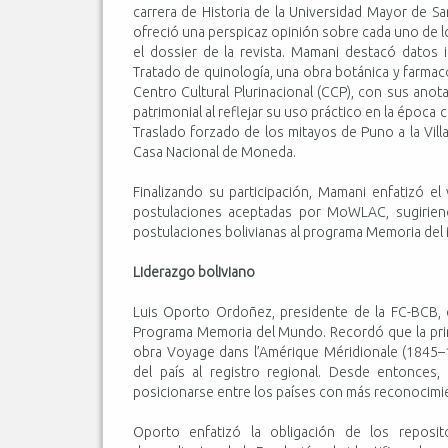
carrera de Historia de la Universidad Mayor de S
ofreció una perspicaz opinión sobre cada uno de lo
el dossier de la revista. Mamani destacó datos 
Tratado de quinología, una obra botánica y farmaco
Centro Cultural Plurinacional (CCP), con sus anot
patrimonial al reflejar su uso práctico en la época 
Traslado forzado de los mitayos de Puno a la Villa
Casa Nacional de Moneda.
Finalizando su participación, Mamani enfatizó el 
postulaciones aceptadas por MoWLAC, sugiriend
postulaciones bolivianas al programa Memoria de
Liderazgo boliviano
Luis Oporto Ordoñez, presidente de la FC-BCB, c
Programa Memoria del Mundo. Recordó que la prim
obra Voyage dans l’Amérique Méridionale (1845–18
del país al registro regional. Desde entonces,
posicionarse entre los países con más reconocimie
Oporto enfatizó la obligación de los reposit