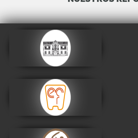
Casa de la Libertad
Visitar
Museo Nacional de
Etnografía y Folklore
Visitar
Museo Fernando