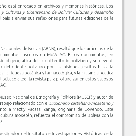
año está enfocado en archivos y memorias históricas. Los
 y Culturas y Bicentenario de Bolivia: Culturas y desarrollo
l país a enviar sus reflexiones para futuras ediciones de la
Nacionales de Bolivia (ABNB), resaltó que los artículos de la
 documentos inscritos en MoWLAC. Estos documentos, en
idad geográfica del actual territorio boliviano y su devenir
del oriente boliviano por las misiones jesuitas hasta la
la riqueza botánica y farmacológica, y la militancia política
l público a leer la revista para profundizar en estos valiosos
LAC.
 Museo Nacional de Etnografía y Folklore (MUSEF) y autor de
trabajo relacionado con el
Diccionario castellano-moseteno y
unto a Meztly Pacassi Zanga, originaria de Covendo. Este
cultura mosetén, refuerza el compromiso de Bolivia con la
a.
vestigador del Instituto de Investigaciones Históricas de la