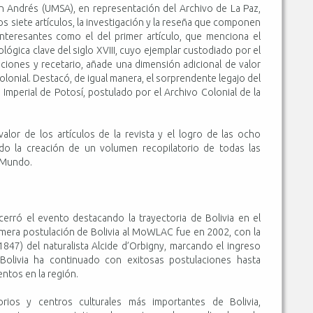
an Andrés (UMSA), en representación del Archivo de La Paz,
s siete artículos, la investigación y la reseña que componen
interesantes como el del primer artículo, que menciona el
lógica clave del siglo XVIII, cuyo ejemplar custodiado por el
aciones y recetario, añade una dimensión adicional de valor
colonial. Destacó, de igual manera, el sorprendente legajo del
 Imperial de Potosí, postulado por el Archivo Colonial de la
valor de los artículos de la revista y el logro de las ocho
o la creación de un volumen recopilatorio de todas las
l Mundo.
erró el evento destacando la trayectoria de Bolivia en el
era postulación de Bolivia al MoWLAC fue en 2002, con la
47) del naturalista Alcide d’Orbigny, marcando el ingreso
 Bolivia ha continuado con exitosas postulaciones hasta
ntos en la región.
orios y centros culturales más importantes de Bolivia,