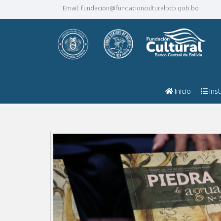
Email:
fundacion@fundacionculturalbcb.gob.bo
Inicio
Inst