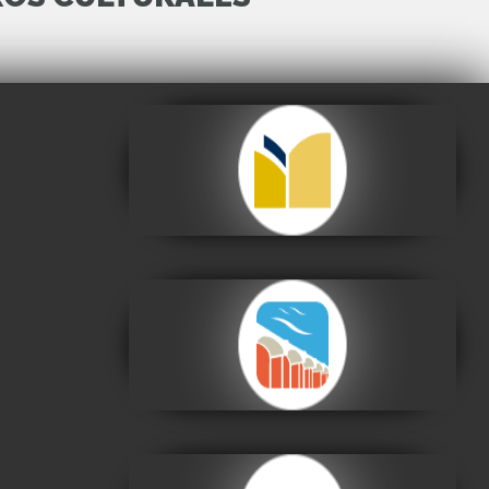
Archivo y Biblioteca
Nacionales de Bolivia
Visitar
Centro de la Cultura
Plurinacional
Visitar
Centro de la