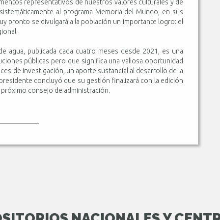
umentos representativos de nuestros valores culturales y de
os sistemáticamente al programa Memoria del Mundo, en sus
uy pronto se divulgará a la población un importante logro: el
gional.
a de agua, publicada cada cuatro meses desde 2021, es una
tituciones públicas pero que significa una valiosa oportunidad
es de investigación, un aporte sustancial al desarrollo de la
 El presidente concluyó que su gestión finalizará con la edición
el próximo consejo de administración.
SITORIOS NACIONALES Y CENT