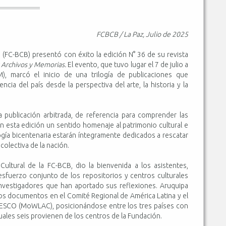
FCBCB / La Paz, Julio de 2025
a (FC-BCB) presentó con éxito la edición N° 36 de su revista
: Archivos y Memorias.
El evento, que tuvo lugar el 7 de julio a
 marcó el inicio de una trilogía de publicaciones que
cia del país desde la perspectiva del arte, la historia y la
publicación arbitrada, de referencia para comprender las
en esta edición un sentido homenaje al patrimonio cultural e
logía bicentenaria estarán íntegramente dedicados a rescatar
colectiva de la nación.
ultural de la FC-BCB, dio la bienvenida a los asistentes,
esfuerzo conjunto de los repositorios y centros culturales
investigadores que han aportado sus reflexiones. Aruquipa
vos documentos en el Comité Regional de América Latina y el
ESCO (MoWLAC), posicionándose entre los tres países con
uales seis provienen de los centros de la Fundación.