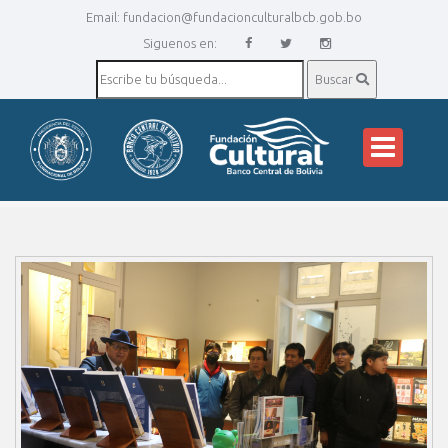
Email:
fundacion@fundacionculturalbcb.gob.bo
Siguenos en:
Buscar