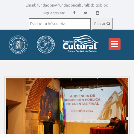
Email:
fundacion@fundacionculturalbcb.gob.bo
Siguenos en:
Buscar