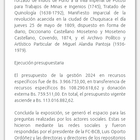
forzado de indios de Puno a la Villa Imperial de Potosí
para Trabajos de Minas e Ingenios (1745), Tratado de
Quinología (1638-1792), Manifiesto imparcial de la
revolución acaecida en la ciudad de Chuquisaca el día
jueves 25 de mayo de 1809, dispuesto en forma de
diario, Diccionario Castellano Moseteno y Moseteno
Castellano, Covendo, 1874, y el Archivo Político y
Artístico Particular de Miguel Alandia Pantoja (1936-
1979).
Ejecución presupuestaria
El presupuesto de la gestión 2024 en recursos
específicos fue de Bs. 3.966.753,00, en transferencia de
recursos específicos Bs 108.290.618,62 y donación
externa Bs. 759.511,00. En total, el presupuesto vigente
asciende a Bs. 113.016.882,62.
Concluida la exposición, se generó el espacio para las
preguntas realizadas por los actores sociales. Estas se
hicieron mediante las redes sociales y fueron
respondidas por el presidente de la FC-BCB, Luis Oporto
Ordóñez y las directoras y directores de los repositorios