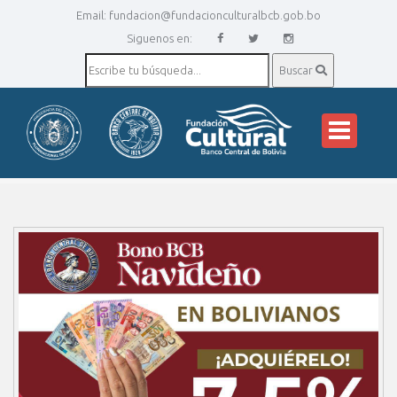
Email:
fundacion@fundacionculturalbcb.gob.bo
Siguenos en:
Buscar