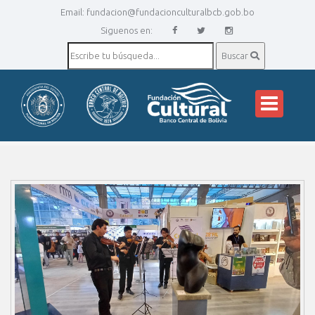
Email:
fundacion@fundacionculturalbcb.gob.bo
Siguenos en:
Buscar