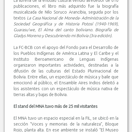
La librería de la entidad cultural vendió alrededor de 610
publicaciones, el libro más adquirido fue la biografía
musicalizada de Nilo Soruco Arancibia, seguida por los
textos
La Casa Nacional de Moneda- Administración de la
Sociedad Geográfica y de Historia Potosí (1940-1969),
Guarasu’we, El Alma del canto boliviano. Biografía de
Gladys Moreno y Descubriendo mi Bolivia (3ra edición).
La FC-BCB con el apoyo del Fondo para el Desarrollo de
los Pueblos Indígenas de América Latina y El Caribe y el
Instituto Iberoamericano de Lenguas Indígenas
organizaron importantes actividades, destinadas a la
difusión de las culturas del Estado Plurinacional de
Bolivia. Entre ellas, un espectáculo de música y baile que
emocionó al público, el Ensamble Aires Indios deleitó a
los asistentes con un espectáculo de música nativa de
tierras altas y bajas de Bolivia.
El stand del MNA tuvo más de 25 mil visitantes
El MNA tuvo un espacio especial en la FIL, se ubicó en la
sección “Voces y memorias de la naturaleza”, Bloque
Rojo, planta alta. En ese ambiente se instaló “El Museo