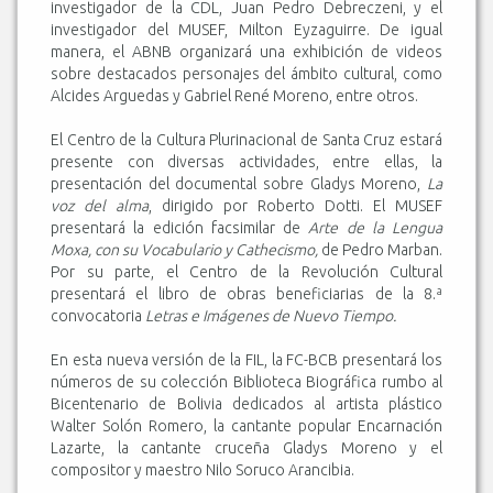
investigador de la CDL, Juan Pedro Debreczeni, y el
investigador del MUSEF, Milton Eyzaguirre. De igual
manera, el ABNB organizará una exhibición de videos
sobre destacados personajes del ámbito cultural, como
Alcides Arguedas y Gabriel René Moreno, entre otros.
El Centro de la Cultura Plurinacional de Santa Cruz estará
presente con diversas actividades, entre ellas, la
presentación del documental sobre Gladys Moreno,
La
voz del alma
, dirigido por Roberto Dotti. El MUSEF
presentará la edición facsimilar de
Arte de la Lengua
Moxa, con su Vocabulario y Cathecismo,
de Pedro Marban.
Por su parte, el Centro de la Revolución Cultural
presentará el libro de obras beneficiarias de la 8.ª
convocatoria
Letras e Imágenes de Nuevo Tiempo.
En esta nueva versión de la FIL, la FC-BCB presentará los
números de su colección Biblioteca Biográfica rumbo al
Bicentenario de Bolivia dedicados al artista plástico
Walter Solón Romero, la cantante popular Encarnación
Lazarte, la cantante cruceña Gladys Moreno y el
compositor y maestro Nilo Soruco Arancibia.