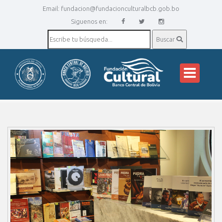
Email:
fundacion@fundacionculturalbcb.gob.bo
Siguenos en:
Buscar