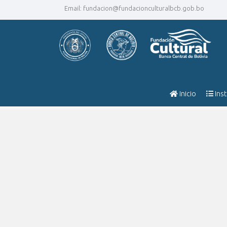
Email:
fundacion@fundacionculturalbcb.gob.bo
Inicio
Inst