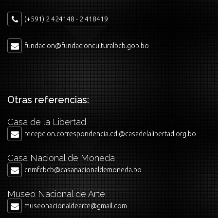
(+591) 2 424148 - 2 418419
fundacion@fundacionculturalbcb.gob.bo
Otras referencias:
Casa de la Libertad
recepcion.correspondencia.cdl@casadelalibertad.org.bo
Casa Nacional de Moneda
cnmfcbcb@casanacionaldemoneda.bo
Museo Nacional de Arte
museonacionaldearte@gmail.com