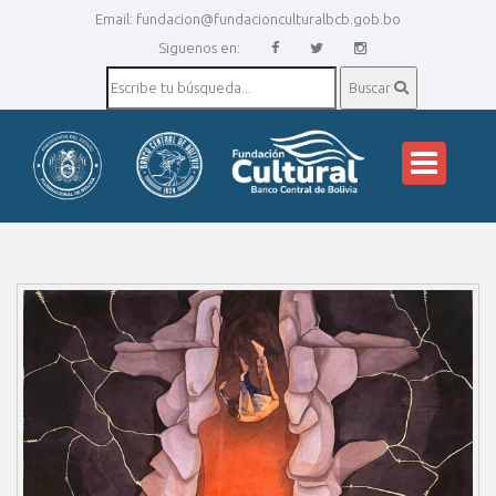
Email:
fundacion@fundacionculturalbcb.gob.bo
Siguenos en:
Buscar