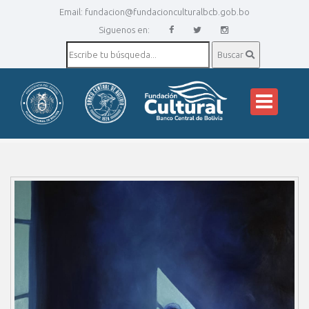
Email:
fundacion@fundacionculturalbcb.gob.bo
Siguenos en:
Buscar