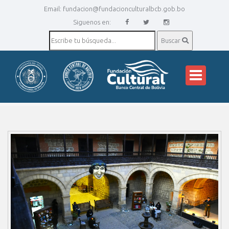
Email:
fundacion@fundacionculturalbcb.gob.bo
Siguenos en:
Buscar