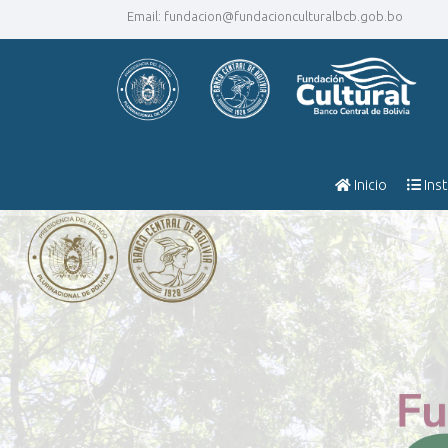
Email:
fundacion@fundacionculturalbcb.gob.bo
Inicio
Inst